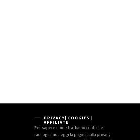
PRIVACY| COOKIES |
AFFILIATE
Per sapere come trattiamo i dati che
raccogliamo, leggi la pagina sulla privacy