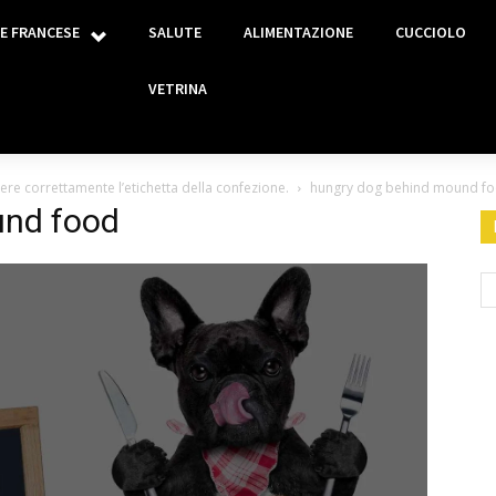
E FRANCESE
SALUTE
ALIMENTAZIONE
CUCCIOLO
VETRINA
e correttamente l’etichetta della confezione.
hungry dog behind mound f
und food