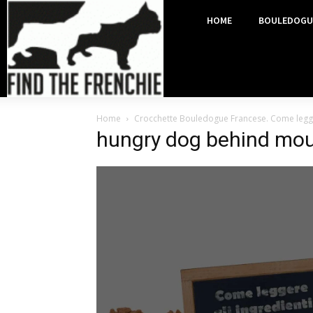
HOME
BOULEDOGU
Home
Crocchette Bouledogue Francese. Come legger
hungry dog behind mo