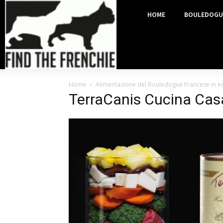
HOME
BOULEDOGU
Home
Alimentazione del Bouledogue Francese in esta
TerraCanis Cucina Casa