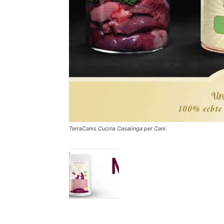
TerraCanis Cucina Casalinga per Cani.