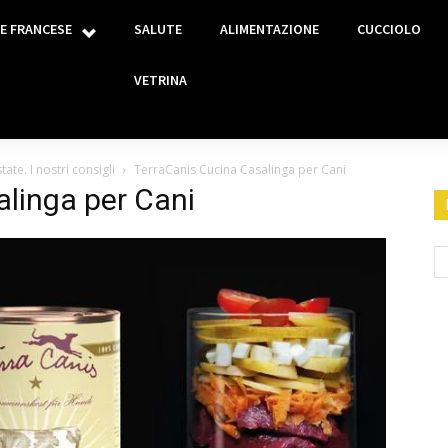
E FRANCESE
SALUTE
ALIMENTAZIONE
CUCCIOLO
VETRINA
te. I nostri consigli
TerraCanis Cucina Casalinga per Cani
linga per Cani