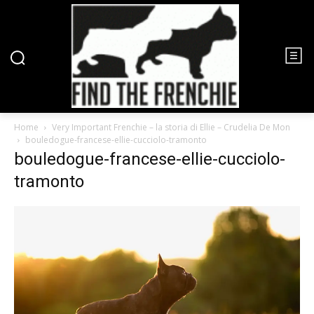
Home
Very Important Frenchie – la storia di Ellie – Crudelia De Mon
bouledogue-francese-ellie-cucciolo-tramonto
bouledogue-francese-ellie-cucciolo-
tramonto