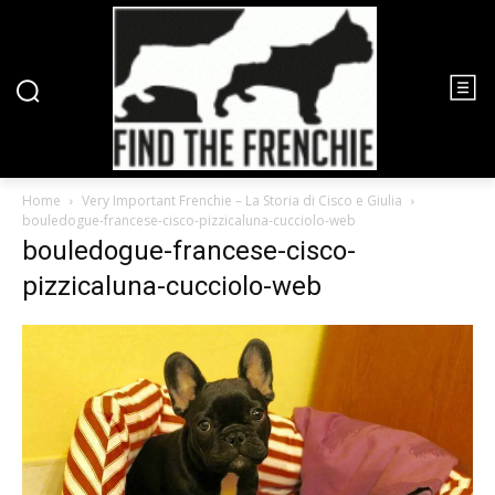
Home
Very Important Frenchie – La Storia di Cisco e Giulia
bouledogue-francese-cisco-pizzicaluna-cucciolo-web
bouledogue-francese-cisco-
pizzicaluna-cucciolo-web