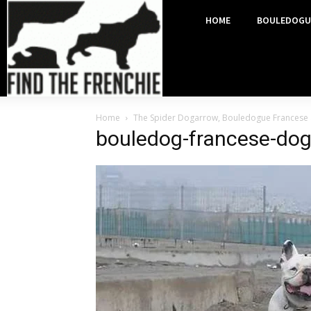
HOME
BOULEDOGU
Home
The Spider Dogarrow, Bouledogue Francese a
bouledog-francese-do