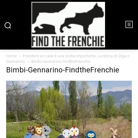
Home
Prendere un cane è una scelta importante. La storia di Olga e
Gennarino.
Bimbi-Gennarino-FindtheFrenchie
Bimbi-Gennarino-FindtheFrenchie