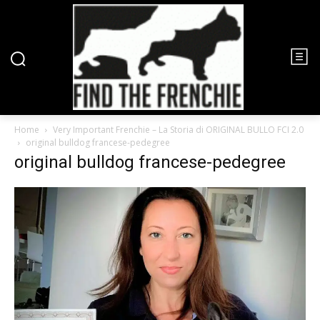
Home
Very Important Frenchie – La Storia di ORIGINAL BULLO FCI 2.0
original bulldog francese-pedegree
original bulldog francese-pedegree