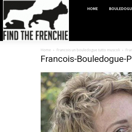
HOME
BOULEDOGU
Home
Francois un bouledogue tutto muscoli
Fra
Francois-Bouledogue-P