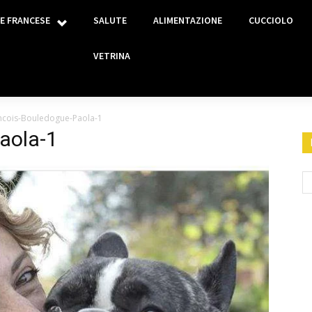
E FRANCESE
SALUTE
ALIMENTAZIONE
CUCCIOLO
VETRINA
ncois-Bouledogue-Paola-1
aola-1