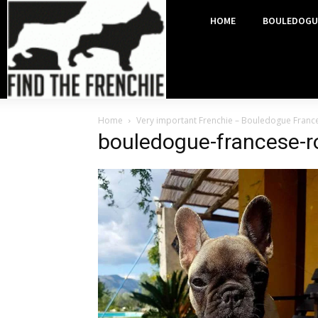
HOME
BOULEDOGU
Home
Very important Frenchie – Bouledogue France
bouledogue-francese-ro