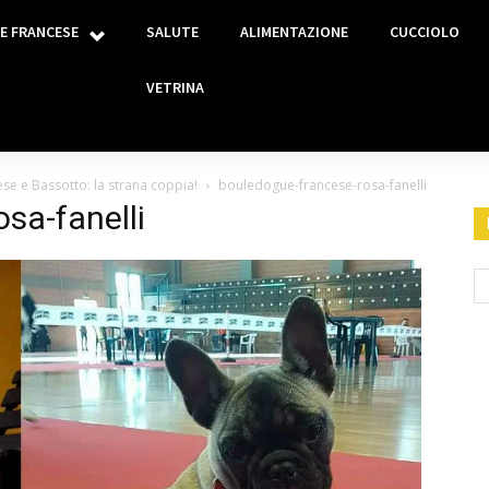
E FRANCESE
SALUTE
ALIMENTAZIONE
CUCCIOLO
VETRINA
se e Bassotto: la strana coppia!
bouledogue-francese-rosa-fanelli
sa-fanelli