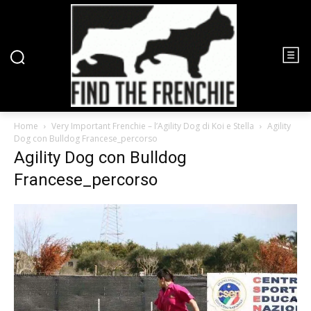
Home
Very Important Frenchie – l’Agility Dog di Koi e Stella
Agility
Dog con Bulldog Francese_percorso
Agility Dog con Bulldog
Francese_percorso