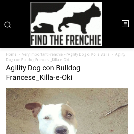
Home
Very Important Frenchie – l’Agility Dog di Koi e Stella
Agility
Dog con Bulldog Francese_Killa-e-Oki
Agility Dog con Bulldog
Francese_Killa-e-Oki