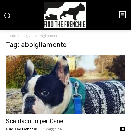
Home
Tags
Abbigliamento
Tag: abbigliamento
Scaldacollo per Cane
Find The Frenchie
-
16 Maggio 2026
0