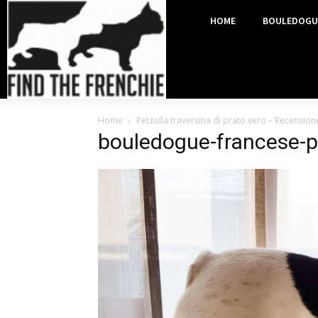
HOME
BOULEDOGU
Home
Petzolla traversina di prato vero – Recensio
bouledogue-francese-p