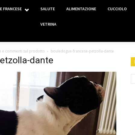
E FRANCESE
SALUTE
ALIMENTAZIONE
CUCCIOLO
VETRINA
ne e commenti sul prodotto
bouledogue-francese-petzolla-dante
etzolla-dante