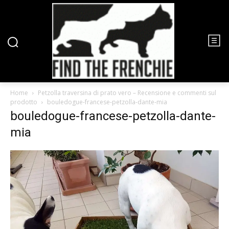
Home
Petzolla traversina di prato vero – Recensione e commenti sul
prodotto
bouledogue-francese-petzolla-dante-mia
bouledogue-francese-petzolla-dante-
mia