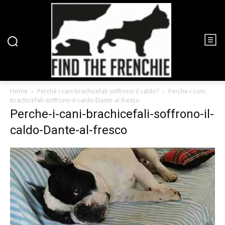
Home
Perché i cani brachicefali soffrono il caldo?
Perche-i-cani-
brachicefali-soffrono-il-caldo-Dante-al-fresco
Perche-i-cani-brachicefali-soffrono-il-
caldo-Dante-al-fresco