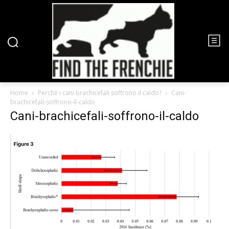
Home
Perché i cani brachicefali soffrono il caldo?
Cani-
brachicefali-soffrono-il-caldo
Cani-brachicefali-soffrono-il-caldo