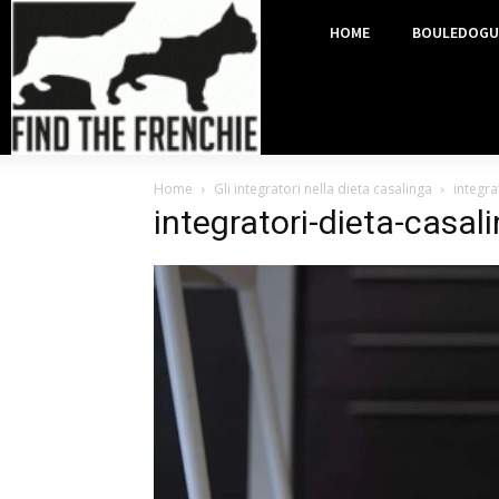
HOME
BOULEDOGU
Home
Gli integratori nella dieta casalinga
integr
integratori-dieta-casa