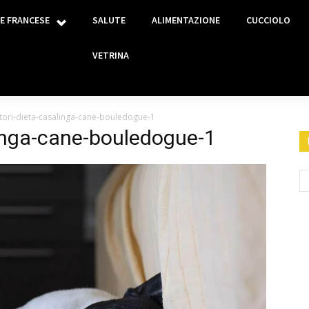
E FRANCESE
SALUTE
ALIMENTAZIONE
CUCCIOLO
VETRINA
atori-dieta-casalinga-cane-bouledogue-1
linga-cane-bouledogue-1