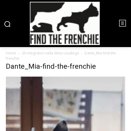
Home
Gli integratori nella dieta casalinga
Dante_Mia-find-the-
frenchie
Dante_Mia-find-the-frenchie