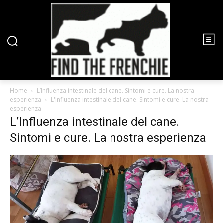
Home
L’Influenza intestinale del cane. Sintomi e cure. La nostra
esperienza
L'Influenza intestinale del cane. Sintomi e cure. La nostra
esperienza
L’Influenza intestinale del cane.
Sintomi e cure. La nostra esperienza