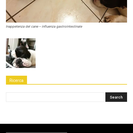
Inappetenza del cane – influenza gastrointestinale
Ricerca