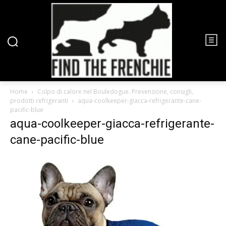
Home
Colpo di calore nel Bouledogue. Prevenzione, consigli,
prodotti refrigeranti
aqua-coolkeeper-giacca-refrigerante-cane-
pacific-blue
aqua-coolkeeper-giacca-refrigerante-
cane-pacific-blue