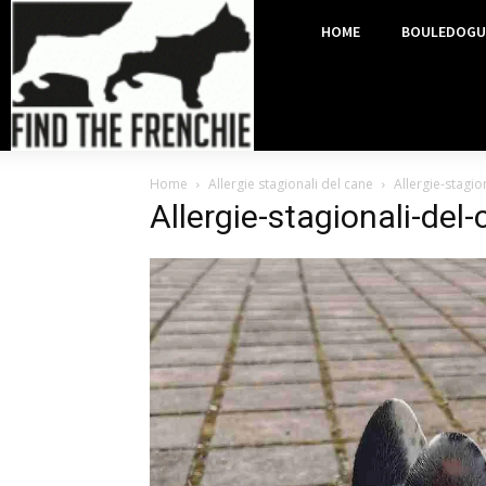
HOME
BOULEDOGU
Home
Allergie stagionali del cane
Allergie-stagio
Allergie-stagionali-del