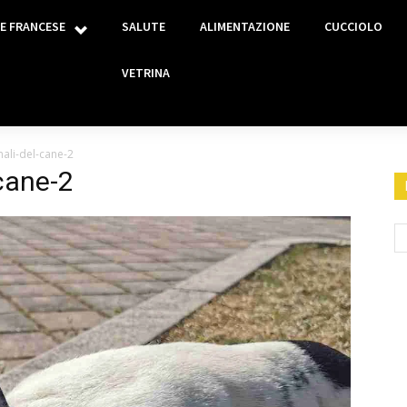
E FRANCESE
SALUTE
ALIMENTAZIONE
CUCCIOLO
VETRINA
nali-del-cane-2
-cane-2