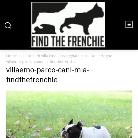
Home
Il Parco di Villa Emo. Passeggiata con il Bouledogue
villaemo-parco-cani-mia-findthefrenchie
villaemo-parco-cani-mia-
findthefrenchie