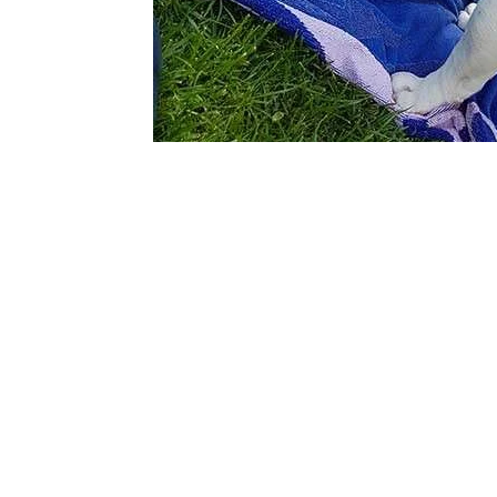
Chic Nic al Castello di Lispida, Monselice
SOC
FIND THE FRENCHIE