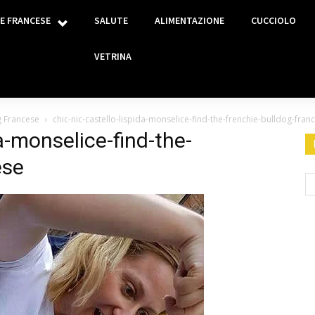
E FRANCESE
SALUTE
ALIMENTAZIONE
CUCCIOLO
VETRINA
og Francese
chic-nic-castello-lispida-monselice-find-the-frenchie-bulldog-fran
da-monselice-find-the-
ese