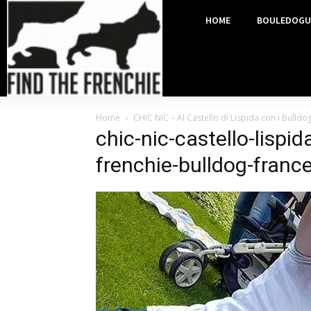
HOME
BOULEDOGU
Home
CHIC NIC – Al Castello di Lispida con i Bulld
chic-nic-castello-lispi
frenchie-bulldog-franc