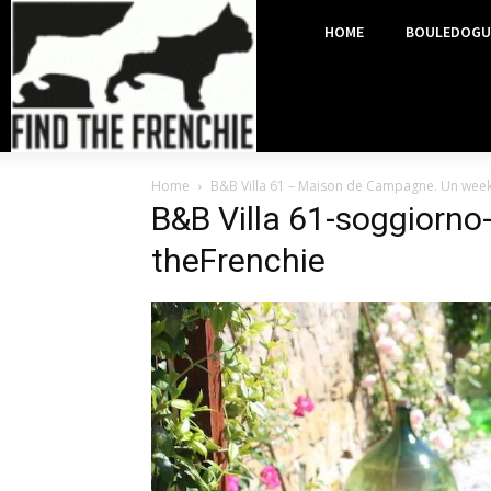
HOME
BOULEDOGU
Home
B&B Villa 61 – Maison de Campagne. Un week
B&B Villa 61-soggiorno
theFrenchie