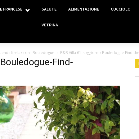
E FRANCESE
SALUTE
ALIMENTAZIONE
CUCCIOLO
VETRINA
 end di relax con i Bouledogue
B&B Villa 61-soggiorno-Bouledogue-Find-th
-Bouledogue-Find-