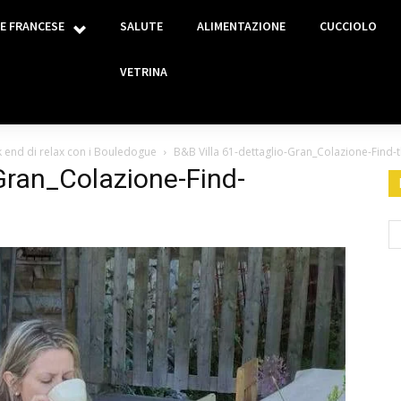
E FRANCESE
SALUTE
ALIMENTAZIONE
CUCCIOLO
VETRINA
 end di relax con i Bouledogue
B&B Villa 61-dettaglio-Gran_Colazione-Find-
-Gran_Colazione-Find-