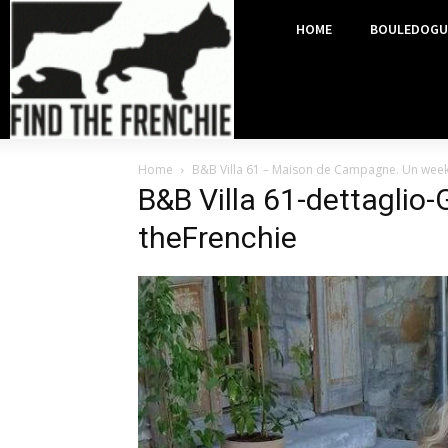
HOME
BOULEDOGU
Home
B&B Villa 61 – Maison de Campagne. Un week
B&B Villa 61-dettaglio
theFrenchie