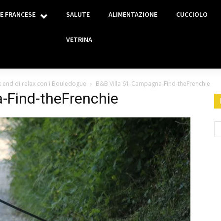
E FRANCESE
SALUTE
ALIMENTAZIONE
CUCCIOLO
VETRINA
 end di relax con i Bouledogue
B&B Villa 61-Campagna-Find-theFrenchie
-Find-theFrenchie