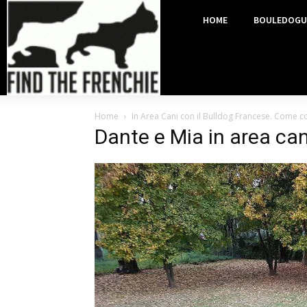
HOME
BOULEDOGU
Home
In Area Cani con il Bulldog Francese. Come 
Dante e Mia in area can