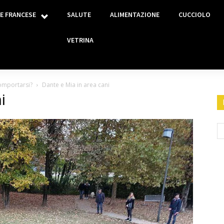
E FRANCESE
SALUTE
ALIMENTAZIONE
CUCCIOLO
VETRINA
comportarsi?
Dante e Mia in area cani
i