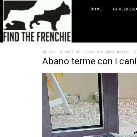
HOME
BOULEDOGU
Home
Abano Terme con bouledogue francese
A
Abano terme con i cani