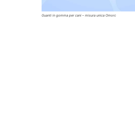
Guanti in gomma per cani – misura unica Omorc
SOC
FIND THE FRENCHIE
M
Find the Frenchie è un blog dedicato al
F
Bouledogue Francese. Dal 2017 scriviamo
articoli, guide e recensioni di prodotti che
abbiamo acquistato per Dante e Mia, i
nostri due Bouledogue. A febbraio 2023 è