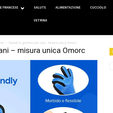
E FRANCESE
SALUTE
ALIMENTAZIONE
CUCCIOLO
VETRINA
one
Guanti in gomma per cani - misura unica Omorc
ani – misura unica Omorc