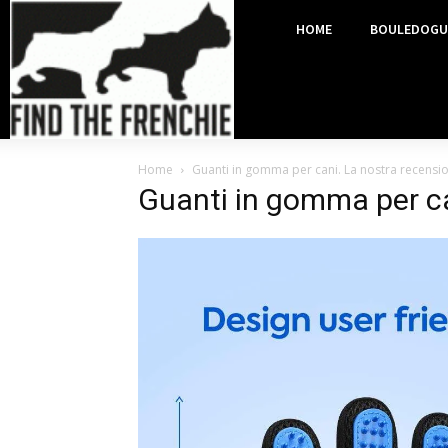
HOME
BOULEDOGU
Home
Guanti in gomma per cani. La nostra recensi
Guanti in gomma per c