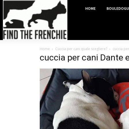
HOME
BOULEDOGU
Home
Cuccia per cani quale scegliere?
cuccia pe
cuccia per cani Dante 