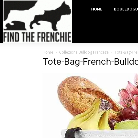
HOME
BOULEDOGU
Home
Collezione Bulldog Francese
Tote-Bag-Fr
Tote-Bag-French-Bull