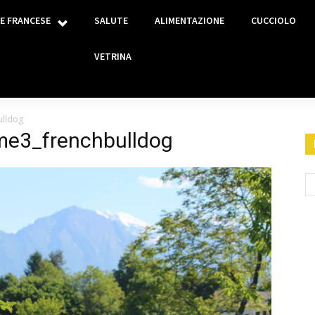
E FRANCESE
SALUTE
ALIMENTAZIONE
CUCCIOLO
VETRINA
ulldog
me3_frenchbulldog