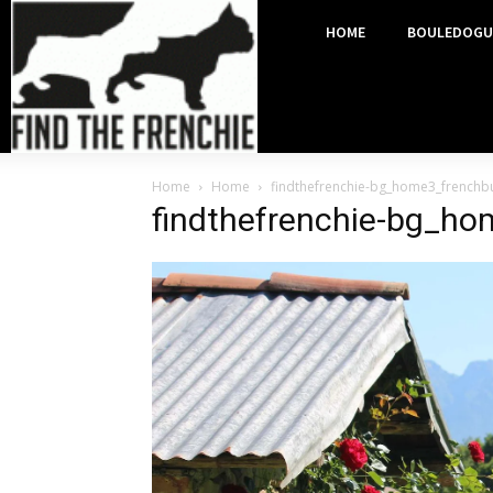
HOME
BOULEDOGU
Home
Home
findthefrenchie-bg_home3_frenchb
findthefrenchie-bg_ho