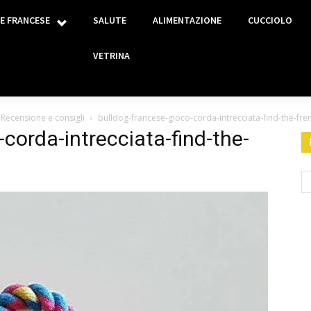
E FRANCESE
SALUTE
ALIMENTAZIONE
CUCCIOLO
VETRINA
 Recensione e consigli
bulldog-francese-gioco-corda-intrecciata-find-the-fr
corda-intrecciata-find-the-