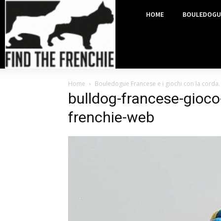
HOME
BOULEDOGU
Home
Bouledogue Francese e i giochi con la corda.
bulldog-francese-gioco-
frenchie-web