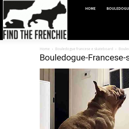
HOME
BOULEDOGU
Home
Bouledogue francese e skateboard
Boule
Bouledogue-Francese-s