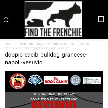
Home
International Dog Show Complesso Zeno – Ercolano
doppio-cacib-bulldog-grancese-napoli-vesuvio
doppio-cacib-bulldog-grancese-
napoli-vesuvio