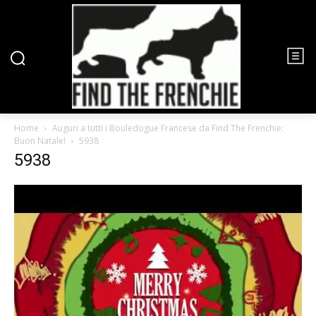
Home
Auguri a tutti i Bouledogue Francese da Find The Frenchie:
Buon Natale!
5938
5938