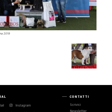
ena 2019
IAL
CONTATTI
Scrivici
ail
Instagram
Newsletter