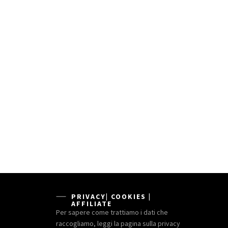
PRIVACY| COOKIES |
AFFILIATE
Per sapere come trattiamo i dati che
raccogliamo, leggi la pagina sulla privacy