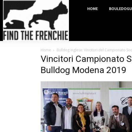
HOME
BOULEDOGU
Home
Bulldog Inglese: Vincitori del Campionato Soc
Vincitori Campionato So
Bulldog Modena 2019