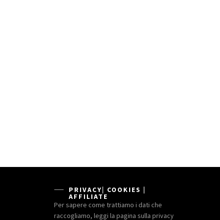
PRIVACY| COOKIES |
AFFILIATE
Per sapere come trattiamo i dati che
raccogliamo, leggi la pagina sulla privacy