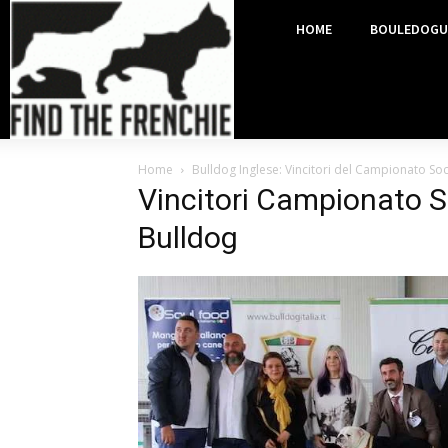
HOME
BOULEDOGU
Home
Bulldog Inglese: Vincitori del Campionato Soc
Vincitori Campionato So
Bulldog