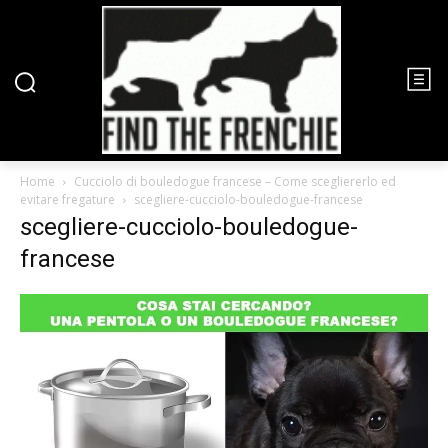
Home
Cucciolo di bouledogue francese – Come scegliererlo ed
evitare fregature
scegliere-cucciolo-bouledogue-francese
scegliere-cucciolo-bouledogue-
francese