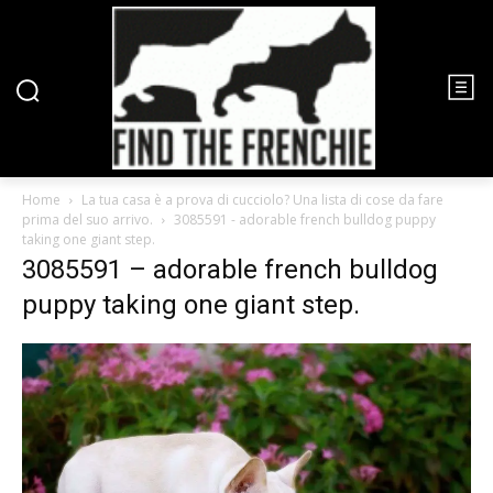
Home
La tua casa è a prova di cucciolo? Una lista di cose da fare
prima del suo arrivo.
3085591 - adorable french bulldog puppy
taking one giant step.
3085591 – adorable french bulldog
puppy taking one giant step.