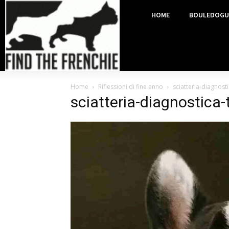
HOME
BOULEDOGU
Home
Riflessioni di fine anno
sciatteria-diagnos
sciatteria-diagnostica