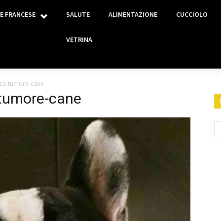
E FRANCESE
SALUTE
ALIMENTAZIONE
CUCCIOLO
VETRINA
tica-tumore-cane
-tumore-cane