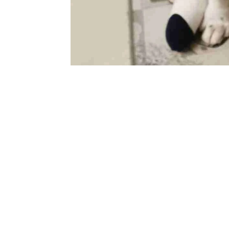
SOC
FIND THE FRENCHIE
M
Find the Frenchie è un blog dedicato al
F
Bouledogue Francese. Dal 2017 scriviamo