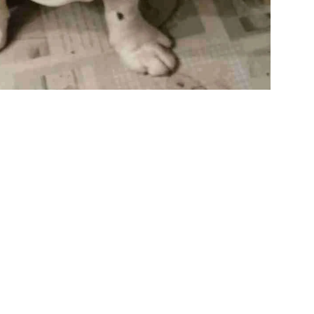
IAL
CONTATTI
Scrivici
ail
Instagram
Newsletter
acebook
Youtube