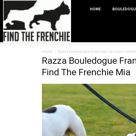
HOME
BOULEDOGU
Home
Razza Bouledogue Francese: facciamo chiare
Razza Bouledogue Fran
Find The Frenchie Mia