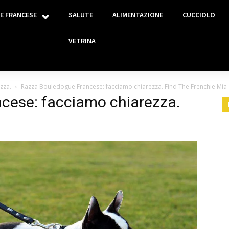
E FRANCESE
SALUTE
ALIMENTAZIONE
CUCCIOLO
VETRINA
zza.
Razza Bouledogue Francese: facciamo chiarezza. Find The Frenchie Mia
cese: facciamo chiarezza.