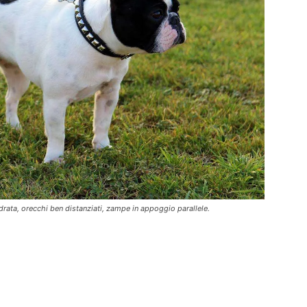
drata, orecchi ben distanziati, zampe in appoggio parallele.