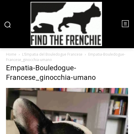
Home
L’Empatia del Bouledogue Francese
Empatia-Bouledogue-
Francese_ginocchia-umano
Empatia-Bouledogue-
Francese_ginocchia-umano