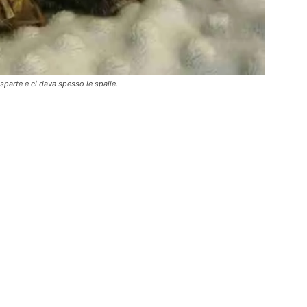
parte e ci dava spesso le spalle.
IAL
CONTATTI
Scrivici
ail
Instagram
Newsletter
acebook
Youtube