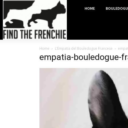
HOME
BOULEDOGU
Home
L’Empatia del Bouledogue Francese
empat
empatia-bouledogue-f