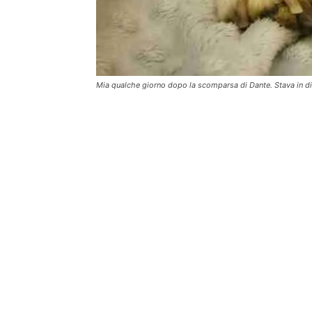
Mia qualche giorno dopo la scomparsa di Dante. Stava in dis
SOC
FIND THE FRENCHIE
M
Find the Frenchie è un blog dedicato al
F
Bouledogue Francese. Dal 2017 scriviamo