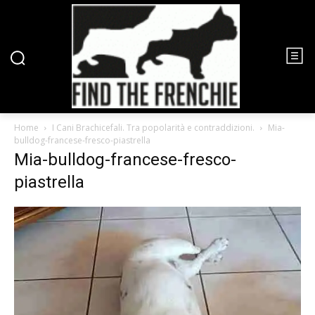
Home
I Cani Brachicefali. Tra popolarità e contraddizioni.
Mia-
bulldog-francese-fresco-piastrella
Mia-bulldog-francese-fresco-
piastrella