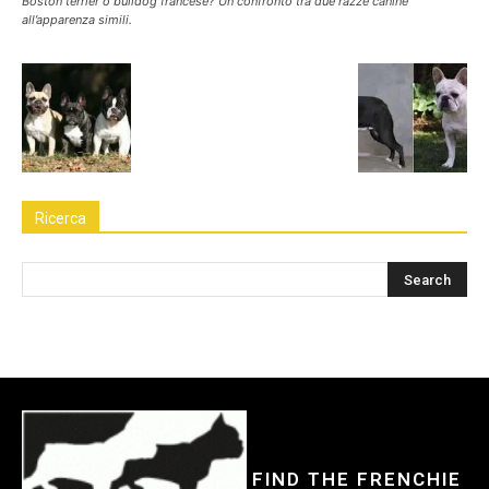
Boston terrier o bulldog francese? Un confronto tra due razze canine
all’apparenza simili.
Ricerca
FIND THE FRENCHIE