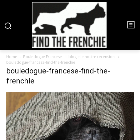
Home
Bouledogue Francese – Il blog e le nostre recensioni
bouledogue-francese-find-the-frenchie
bouledogue-francese-find-the-
frenchie