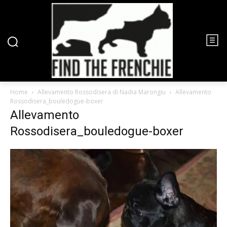
Home
Allevamento Rossodisera di Nadia Marongiu
Allevamento
Rossodisera_bouledogue-boxer
Allevamento
Rossodisera_bouledogue-boxer