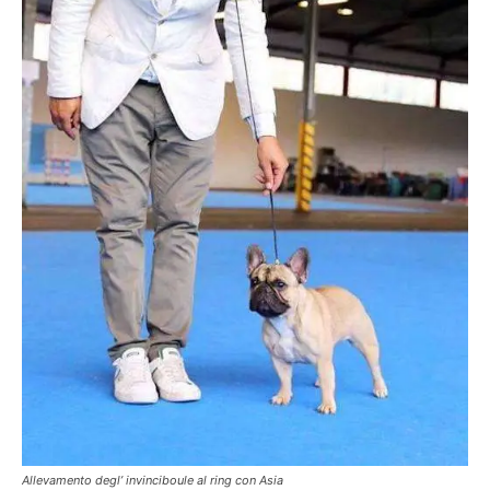
Allevamento degl’ invinciboule al ring con Asia